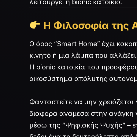
λειτουργεί η bionic κατοικία.
Η Φιλοσοφία της Α
Ο όρος “Smart Home” έχει κακοπο
κινητό ή μια λάμπα που αλλάζε
Η bionic κατοικία που προσφέρο
οικοσύστημα απόλυτης αυτονομ
Φανταστείτε να μην χρειάζεται ν
διαφορά ανάμεσα στην ανάγκη γ
μέσω της “Ψηφιακής Ψυχής” – ε
δεδομένα το δευτερόλεπτο από 