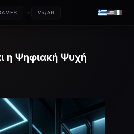
GAMES
VR/AR
αι η Ψηφιακή Ψυχή