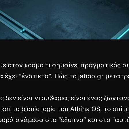
υμε στον κόσμο τι σημαίνει πραγματικός 
α έχει “ένστικτο”. Πώς το jahoo.gr μετατ
μάς δεν είναι ντουβάρια, είναι ένας ζωντα
ι το bionic logic του Athina OS, το σπίτι 
ιαφορά ανάμεσα στο “έξυπνο” και στο “αυ