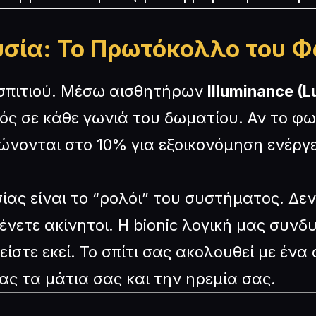
σία: Το Πρωτόκολλο του 
 σπιτιού. Μέσω αισθητήρων
Illuminance (L
ς σε κάθε γωνιά του δωματίου. Αν το φως
νονται στο 10% για εξοικονόμηση ενέργε
ίας είναι το “ρολόι” του συστήματος. Δ
νετε ακίνητοι. Η bionic λογική μας συνδ
 είστε εκεί. Το σπίτι σας ακολουθεί με έν
ς τα μάτια σας και την ηρεμία σας.