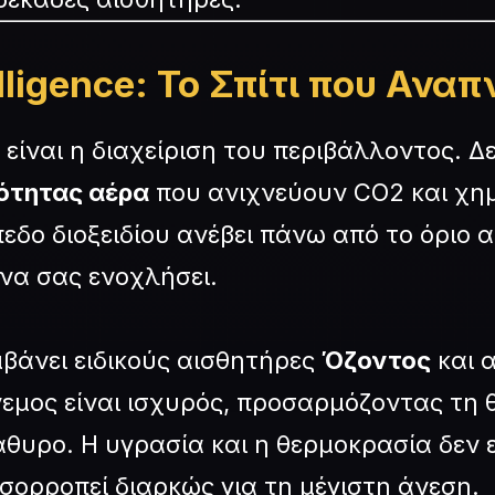
lligence: Το Σπίτι που Αναπ
είναι η διαχείριση του περιβάλλοντος. Δ
ότητας αέρα
που ανιχνεύουν CO2 και χημ
πεδο διοξειδίου ανέβει πάνω από το όριο α
να σας ενοχλήσει.
μβάνει ειδικούς αισθητήρες
Όζοντος
και α
άνεμος είναι ισχυρός, προσαρμόζοντας τη 
άθυρο. Η υγρασία και η θερμοκρασία δεν ε
ισορροπεί διαρκώς για τη μέγιστη άνεση.