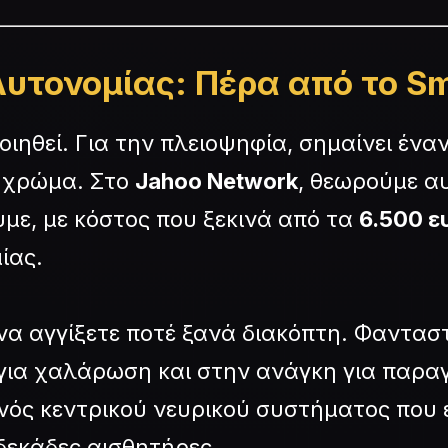
υτονομίας: Πέρα από το S
ιηθεί. Για την πλειοψηφία, σημαίνει ένα
ι χρώμα. Στο
Jahoo Network
, θεωρούμε α
υμε, με κόστος που ξεκινά από τα
6.500 ε
ίας.
α αγγίξετε ποτέ ξανά διακόπτη. Φανταστε
ια χαλάρωση και στην ανάγκη για παραγ
νός κεντρικού νευρικού συστήματος που ε
δεκάδες αισθητήρες.